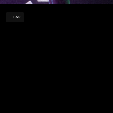
Back
Title
Sequence
S
c
a
m
2
0
0
3
R
e
l
e
a
s
e
D
a
t
e
1
s
t
S
e
p
t
e
m
b
e
r
,
2
0
2
3
P
l
a
t
f
o
r
m
S
o
n
y
L
I
V
F
o
l
l
o
w
i
n
g
t
h
e
s
u
c
c
e
s
s
o
f
S
c
a
m
1
9
9
2
,
t
h
e
c
r
e
a
t
o
r
s
p
r
e
s
e
n
t
S
c
a
m
2
0
0
3
,
c
e
n
t
e
r
e
d
o
n
t
h
e
2
0
0
3
S
t
a
m
p
P
a
p
e
r
C
o
u
n
t
e
r
f
e
i
t
i
n
g
s
c
a
n
d
a
l
w
o
r
t
h
3
0
,
0
0
0
c
r
o
r
e
s
.
A
b
d
u
l
K
a
r
i
m
T
e
l
g
i
m
a
s
t
e
r
m
i
n
d
e
d
o
n
e
o
f
I
n
d
i
a
'
s
m
o
s
t
i
n
g
e
n
i
o
u
s
s
c
h
e
m
e
s
,
s
p
a
n
n
i
n
g
m
u
l
t
i
p
l
e
s
t
a
t
e
s
a
n
d
c
a
p
t
i
v
a
t
i
n
g
t
h
e
n
a
t
i
o
n
.